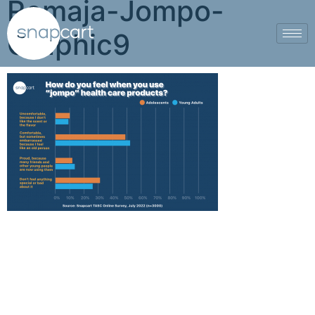
Remaja-Jompo-
Graphic9