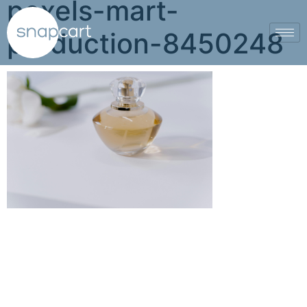
pexels-mart-
production-8450248