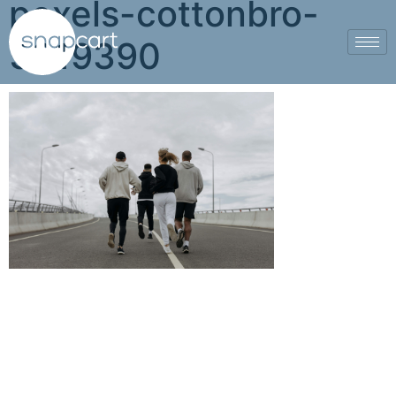
pexels-cottonbro-
5319390